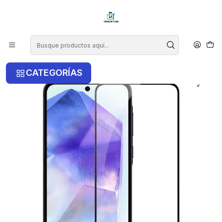
¡COMPRA ANTES DE LAS 14 HRS Y RECIBE TU COMPRA HOY EN LA
RM!
Inicio
Samsung
Samsung A55
Lamina De Vidrio Pantalla Para Samsung A55
CATEGORÍAS