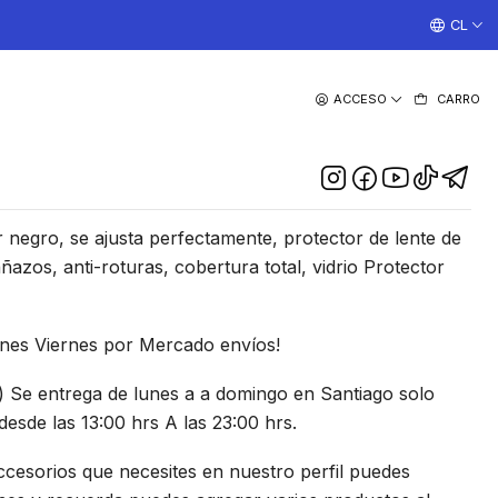
¡TRABAJAMOS TODOS LOS DIAS CON ENVIOS A TODO EL
CL
|
ACCESO
CARRO
ra Cámara Samsung A73 5G
- Color Negro
DESCRIPCIÓN
r negro, se ajusta perfectamente, protector de lente de
ñazos, anti-roturas, cobertura total, vidrio Protector
unes Viernes por Mercado envíos!
) Se entrega de lunes a a domingo en Santiago solo
esde las 13:00 hrs A las 23:00 hrs.
cesorios que necesites en nuestro perfil puedes