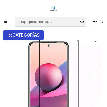
¡COMPRA ANTES DE LAS 14 HRS Y RECIBE TU COMPRA HOY EN LA
RM!
Inicio
Xiaomi
Xiaomi Redmi Note 11 4G
Lámina De Vidrio Para Xiaomi Note 11 4G/11S
CATEGORÍAS