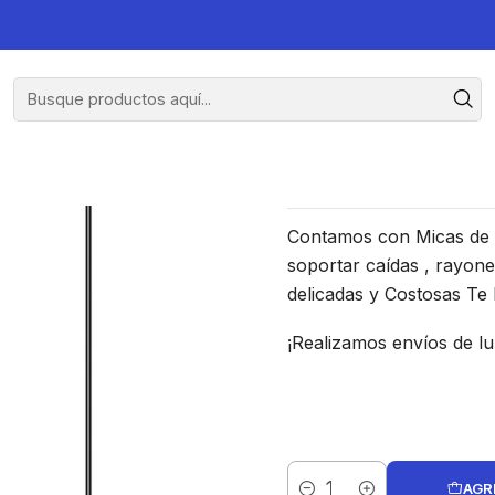
aomi Redmi Note 10 Pro 4G
Lámina de 
Contamos con Micas de V
soportar caídas , rayone
delicadas y Costosas Te
¡Realizamos envíos de lu
AGR