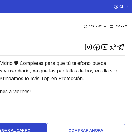
¡TRABAJAMOS TODOS LOS DIAS CON ENVIOS A TODO EL
CL
|
ACCESO
CARRO
Vidrio Xiaomi Redmi Note
10 Pro 4G
DESCRIPCIÓN
idrio 🛡 Completas para que tú teléfono pueda
s y uso diario, ya que las pantallas de hoy en día son
 Brindamos lo más Top en Protección.
nes a viernes!
EGAR AL CARRO
COMPRAR AHORA