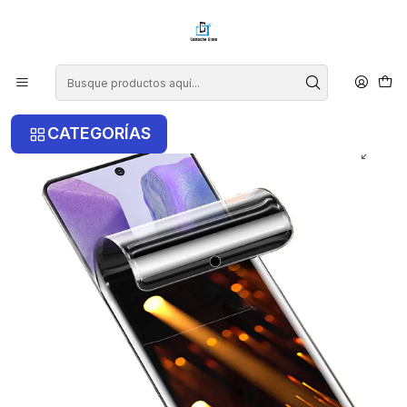
¡COMPRA ANTES DE LAS 14 HRS Y RECIBE TU COMPRA HOY EN LA
RM!
Inicio
Samsung
Samsung A27
Lamina Hidrogel Matte Anti Espia Samsung A27
CATEGORÍAS