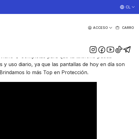
¡TRABAJAMOS TODOS LOS DIAS CON ENVIOS A TODO EL
CL
|
ACCESO
CARRO
na Samsung Note 20
DESCRIPCIÓN
idrio 🛡 Completas para que tú teléfono pueda
s y uso diario, ya que las pantallas de hoy en día son
 Brindamos lo más Top en Protección.