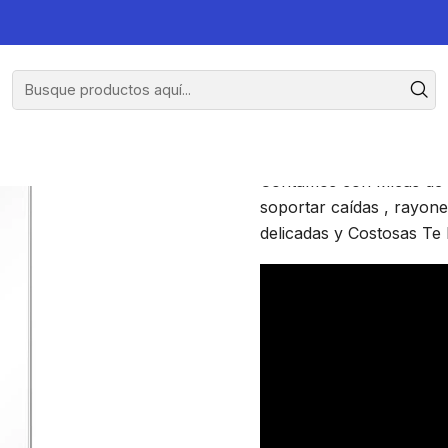
0
Lami
Contamos con Micas de V
soportar caídas , rayone
delicadas y Costosas Te