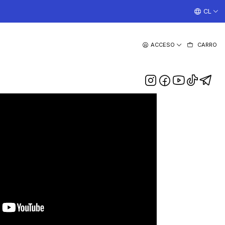
¡TRABAJAMOS TODOS LOS DIAS CON ENVIOS A TODO EL
CL
|
ACCESO
CARRO
 iPhone 8 Plus/ 7 Plus
DESCRIPCIÓN