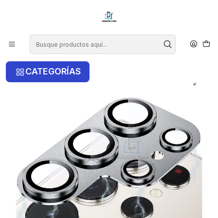
¡COMPRA ANTES DE LAS 14 HRS Y RECIBE TU COMPRA HOY EN LA
RM!
Inicio
Samsung
Samsung S23 Ultra
Lamina Para Camara de Aluminio Para Samsung S23 Ultra
CATEGORÍAS