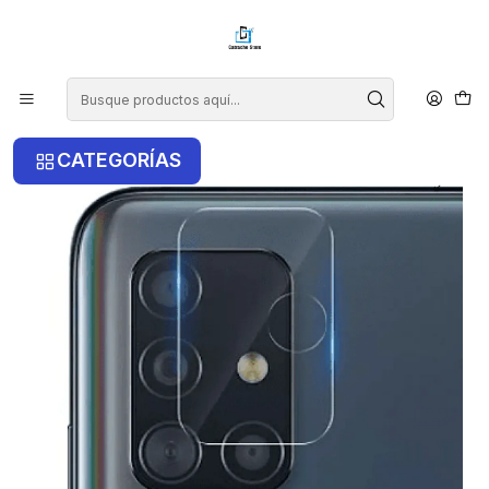
¡COMPRA ANTES DE LAS 14 HRS Y RECIBE TU COMPRA HOY EN LA
RM!
Inicio
Samsung
Samsung A21S
Lámina para Cámara Samsung A21s
CATEGORÍAS