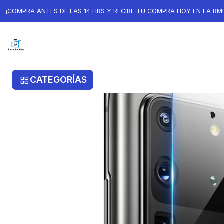
Inicio
Samsung
Samsung S20
Lámina Para Camara Samsu
¡COMPRA ANTES DE LAS 14 HRS Y RECIBE TU COMPRA HOY EN LA RM!
CATEGORÍAS