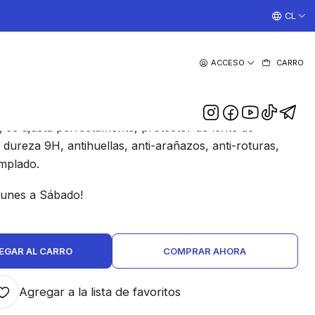
¡TRABAJAMOS TODOS LOS DIAS CON ENVIOS A TODO EL
CL
|
ACCESO
CARRO
ara Camara Samsung S20
DESCRIPCIÓN
, se ajusta perfectamente, protector de lente de
dureza 9H, antihuellas, anti-arañazos, anti-roturas,
emplado.
Lunes a Sábado!
EGAR AL CARRO
COMPRAR AHORA
Agregar a la lista de favoritos