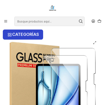
¡COMPRA ANTES DE LAS 14 HRS Y RECIBE TU COMPRA HOY EN LA
RM!
Inicio
iPad
Pack 2 Láminas De Vidrio Para iPad Air 13 Pulgadas M2
2024
CATEGORÍAS