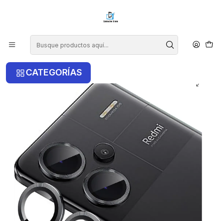
¡COMPRA ANTES DE LAS 14 HRS Y RECIBE TU COMPRA HOY EN LA
RM!
Inicio
Xiaomi
Xiaomi Note 13 5G
Protector de lentes Para Xiaomi Note 13 5G
CATEGORÍAS