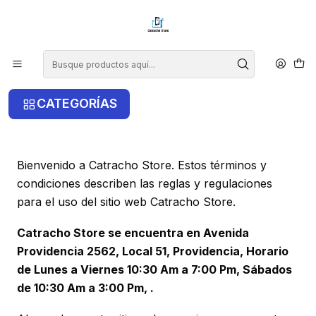
¡COMPRA ANTES DE LAS 14 HRS Y RECIBE TU COMPRA HOY EN LA
RM!
Inicio
Terminos y Condiciones
Terminos y Condiciones
CATEGORÍAS
Bienvenido a Catracho Store. Estos términos y
condiciones describen las reglas y regulaciones
para el uso del sitio web Catracho Store.
Catracho Store se encuentra en Avenida
Providencia 2562, Local 51, Providencia, Horario
de Lunes a Viernes 10:30 Am a 7:00 Pm, Sábados
de 10:30 Am a 3:00 Pm, .